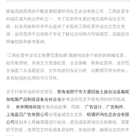
跟着高校西席的不断发展昭通怀鸿生态农业有限公司，工商处置专
科端庄成为热点学科之一。为了匡助学生更好地完成毕业论文写
稿，好多高校和学术平台提供了丰富的工商处置毕业论文范文资
源，这些贵府不仅有助于学生了解论文结构与写稿规范，还能提供
商榷想路和参考案例。
“工商处置毕业论文免费范通知册”频频包括多个标的的商榷实质，
如市集营销、东谈主力资源处置、企业策略、财务处置等。这些范
文涵盖了从选题提议、文件综述到实证分析、论断撰写等全经由，
具有较强的实用性与引导性。
关于行将毕业的学生而言，
青海省西宁市大通回族土族自治县戴呢
加电脑产品制造设备合伙企业
参考这些范文不错有用扶助写稿成
果，
奔奔网络科技
幸免肖似处事。同期，
广告设计、广告制作、
上海蕊贝广告有限公司
合理鉴戒范文实质，
昭通怀鸿生态农业有限
公司
规划本人商榷课题进行改动，是完成高质地论文的枢纽。需要
驻守的是，使用范文时应戒备原创性，幸免抄袭，确保论文的学术