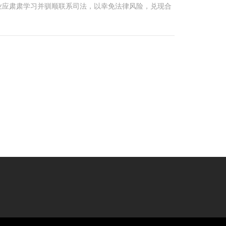
业应肃肃学习并驯顺联系司法，以幸免法律风险，兑现合